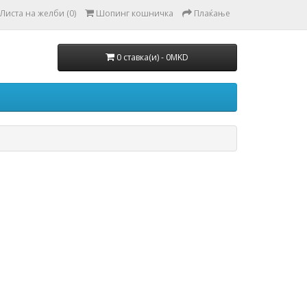
Листа на желби (0)
Шопинг кошничка
Плаќање
0 ставка(и) - 0MKD