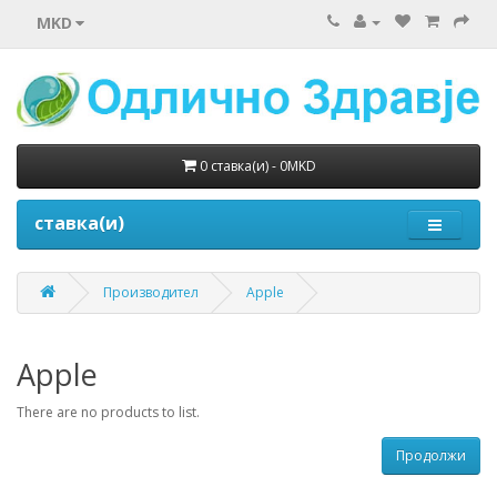
MKD
0 ставка(и) - 0MKD
ставка(и)
Производител
Apple
Apple
There are no products to list.
Продолжи